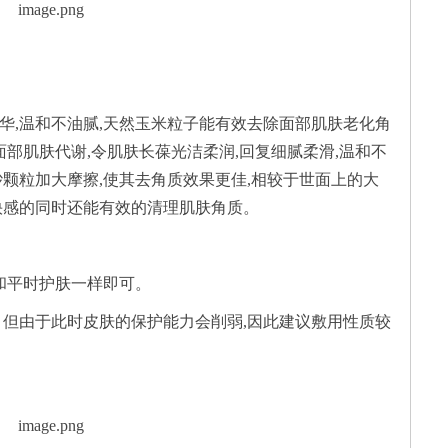
衣
揭
知
时
越
华,温和不油腻,天然玉米粒子能有效去除面部肌肤老化角
兰
行
美
爱
钻
,和平时护肤一样即可。
W
知
。但由于此时皮肤的保护能力会削弱,因此建议敷用性质较
珠
大
极
穿c
&