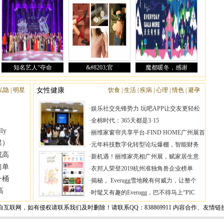
|
|
|
|
|
|
衣邦人荣登2019杭州准独角兽企业榜单