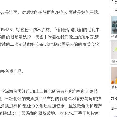
兰
一步是洁面。对后续的护肤而言,好的洁面就是好的开端。
PM2.5、颗粒粉尘防不胜防。它们会钻进我们的毛孔中,
揭
揭
假
维
有
有
21
节
的去角质产品。
美
丰
丰
节
富含深海藻类纤维,加上三粧化研独有的靶向智能识别技
老