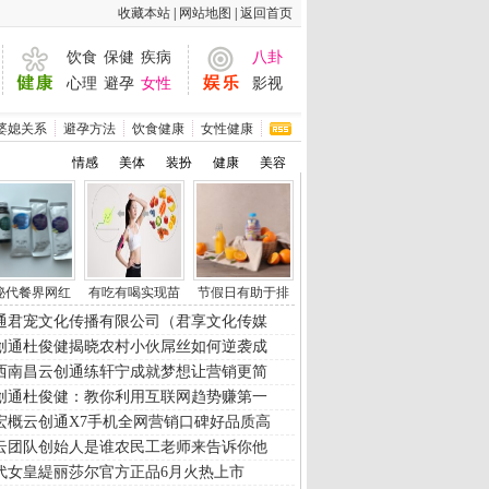
|
|
秘代餐界网红
有吃有喝实现苗
节假日有助于排
通君宠文化传播有限公司（君享文化传媒
创通杜俊健揭晓农村小伙屌丝如何逆袭成
西南昌云创通练轩宁成就梦想让营销更简
创通杜俊健：教你利用互联网趋势赚第一
宏概云创通X7手机全网营销口碑好品质高
云团队创始人是谁农民工老师来告诉你他
代女皇緹丽莎尔官方正品6月火热上市