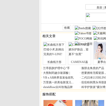
|
长曲线方形
CAMENAE嘉
夏季出
兰亭肌肤护理中心“手
脸部去角质的产品
大熊制药婕尔玻尿酸 |
想要拥有无暇瓷肌
VB x AB跨界首发妆前乳
二代日本LUERLI
万里挑一的美妆新宠儿，
痘痘粉刺黑头等肌
shriekRose尖叫玫瑰品牌
科学护肤派“瑷尔博