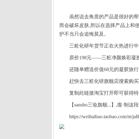
虽然说去角质的产品是很好的帮
三粧化研年货节正在火热进行中
原价198元——三粧净颜焕彩凝胶
还随单赠送价值68元的凝胶旅行
赶快去三粧化研旗舰店搜索购买
复制此链接淘宝打开即可获得特
【sansho三妆旗舰...】,復·制
https://weihaibao.taobao.com/m/j