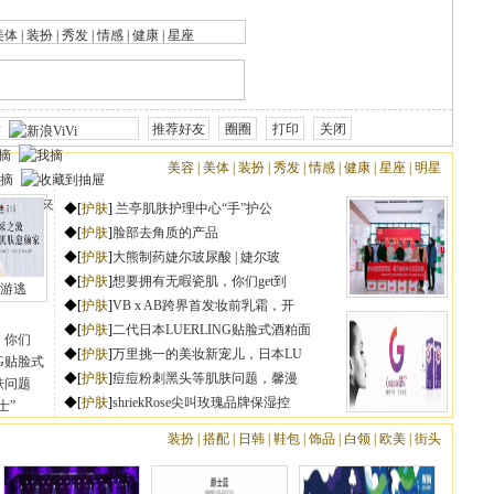
|
|
|
|
|
|
|
|
|
|
|
|
兰亭肌肤护理中心“手”护公
游逃
，你们
NG贴脸式
肤问题
士”
|
|
|
|
|
|
|