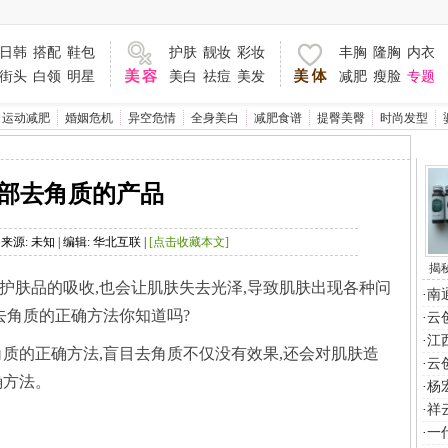
4 | 来源: 未知 | 编辑: 华北互联 |
揭
护肤品的吸收,也会让肌肤失去光泽,导致肌肤出现各种问
南
云
江
角质的正确方法,盲目去角质不仅没有效果,还会对肌肤造
云
杨
祥
一