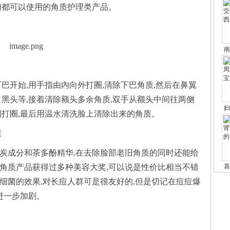
行
美
钻
最
W
知
珠
极
巴开始,用手指由内向外打圈,清除下巴角质,然后在鼻翼
穿c
影
&
侧打圈,最后用温水清洗脸上清除出来的角质。
素
行
炭成分和茶多酚精华,在去除脸部老旧角质的同时还能给
畅
全
丽
美伦
元
新