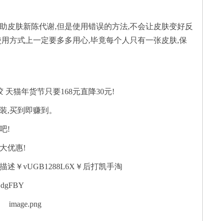
助皮肤新陈代谢,但是使用错误的方法,不会让皮肤变好反
 天猫年货节只要168元直降30元!
装,买到即赚到。
吧!
大优惠!
这段描述￥vUGB1288L6X￥后打凯手淘
aBdgFBY