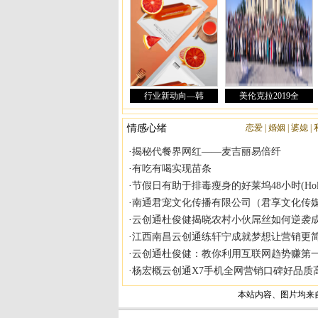
|
|
|