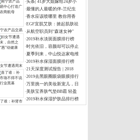
业新动向—韩
美伦克拉2019全
知名艺人“夺命
VB x AB跨界首发妆前乳霜，开
伦克拉2019全球华人盛典暨TOP100纹绣大
二代日本LUERLING贴脸式酒粕面
石的人工处理方法有哪些? -钻饰钟表有
万里挑一的美妆新宠儿，日本LU
懂的人最暖的
JX婉珺玺高级定制品牌创始人叶青，荣获2
痘痘粉刺黑头等肌肤问题，馨漫
名艺人“夺命姐”曹优美斩获世界夫人大
shriekRose尖叫玫瑰品牌保湿控
2019补水淡斑面膜排行榜
宝世家二代少年：年轻人就该任性、叛逆
科学护肤派“瑷尔博士”——
致匠艺，Y-3 2020春夏系列新品上海发布
科学护肤界的明星“瑷尔博士”
hampion2019秋冬新品，成为圣诞look冠
全植物赋予美肌专属臻宠，国庆
视名星妆得靓
2019补水保湿面膜排行榜
#8203;官宣：双十二值得打劫的三家
行业新动向—韩国KRIBB品牌简
倩优源膜力面膜 专业抗蓝光，
美伦克拉2019全球华人盛典 暨T
业新动向—韩
美伦克拉2019全球华人盛典暨TO
钻石的人工处理方法有哪些? -
想大智移云时
娱乐社交先锋势
全棉时代：365
WJX婉珺玺高级定制品牌创始人
棉时代：365天都是3·15
知名艺人“夺命姐”曹优美斩获
维家窗帘共享平台-FIND HOME广州展首发
克拉2019全
珠宝世家二代少年：年轻人就该
年科技数字化转型论坛爆棚，智能财务播
极致匠艺，Y-3 2020春夏系列新
机遇！丽维家亮相广州展，赋家居生意人
穿champion2019秋冬新品，成为