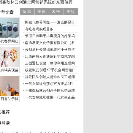
州龚秋林云创通全网营销系统好东西值得
揭秘代餐界网红——麦吉丽易倍
有吃有喝实现苗条
节假日有助于排毒瘦身的好莱坞
秘代餐界网红
秘代餐界网红
大胆做自己，To
有吃有喝实现苗
南通君宠文化传播有限公司（君
云创通杜俊健揭晓农村小伙屌丝
伊思雅体隆胸分享(纯分享,无广告)
江西南昌云创通练轩宁成就梦想
秘秀品时尚盛典--西安平行奥莱首店启幕
云创通杜俊健：教你利用互联网
吃有喝实现苗条
吃有喝实现苗
杨宏概云创通X7手机全网营销口
天深度测试报告 | 2018年第三期
祥云团队创始人是谁农民工老师
假日有助于排毒瘦身的好莱坞48小时(Hol
一代女皇緹丽莎尔官方正品6月
人传量子塑身衣——还你傲人身材，告别
兰州龚秋林云创通全网营销系统
胸最好的方法，女人越“胸”越丰满 幸
一代女皇减肥效果一代女皇正品
胸的方法有哪些 佰俏丽让你找到快速的
假日有助于排
兰亭肌肤护理中心“手”护公
脸部去角质的产品
大熊制药婕尔玻尿酸 | 婕尔玻
公越来越爱我
想要拥有无暇瓷肌，你们get到