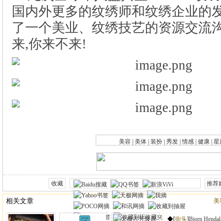
|
|
|
|
|
|