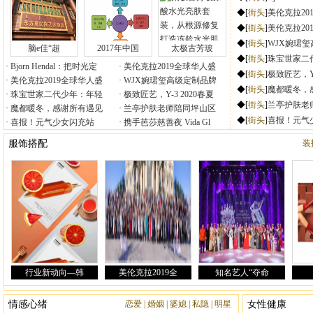
脑e佳“超
2017年中国
太极古芳玻
Bjorn Hendal：把时光定
美伦克拉2019全球华人盛
美伦克拉2019全球华人盛
WJX婉珺玺高级定制品牌
珠宝世家二代少年：年轻
极致匠艺，Y-3 2020春夏
魔都暖冬，感谢所有遇见
兰亭护肤老师陪同坪山区
喜报！元气少女闪充站
携手芭莎慈善夜 Vida Gl
|
|
|
|