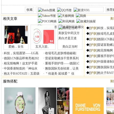
爱她，女生
五天入驻、
美白正当时
科技，实现愿望——LG高
收缩毛孔皮肤维稳秘籍|
德国LCN新品即将亮相202
雷诺富勒烯冻干营养系列
相见恨晚啊！这支护手霜
重视手部护理——德国LC
中国香港制造的「神仙水
雅肽国际无创祛斑，让美
抱太子BAOTAIZI：五星级
＂传递美·延续爱＂ 佳