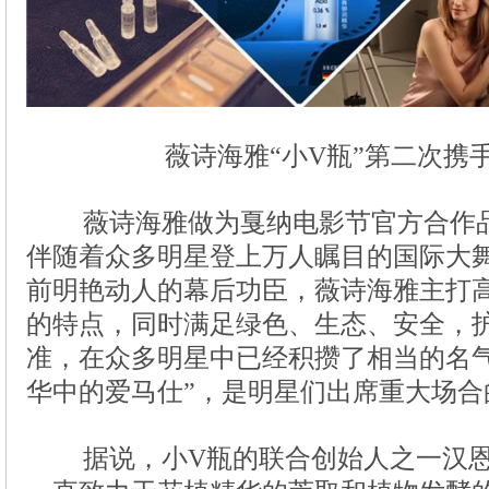
薇诗海雅“小V瓶”第二次携
薇诗海雅做为戛纳电影节官方合作
据说，小V瓶的联合创始人之一汉恩