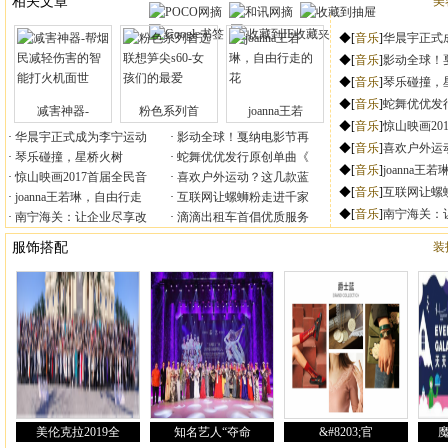
减害神器-
粉色系列首
joanna王若
华晨宇正式成为李宁运动
影动全球！戛纳电影节再
琴乐碰撞，星桥火树
蛇舞优优发行原创单曲《
惊山映画2017首届全民音
喜欢户外运动？这几款蓝
joanna王若琳，自由行走
互联网让螺蛳粉走进千家
南宁海关：让企业尽享改
滴滴出租车首倡优质服务