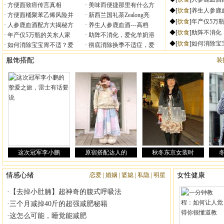
方便面致癌传言真相
美味而便捷那里有什么方
方便面桶聚苯乙烯风险并
新西兰国礼茶Zealong亮
人参鹿血酒配方大揭秘方
养生人参鹿血酒---高档
年产仅5万瓶的关东人家
助阵不消化，爱化羊奶溶
如何消除宝宝胃不适？爱
彻底消除换季不适症，爱
|
|
|
|