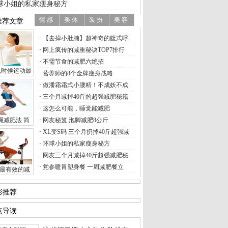
球小姐的私家瘦身秘方
【去掉小肚腩】超神奇的腹式呼
网上疯传的减重秘诀TOP7排行
不需节食的减肥六绝招
么时候运动最
营养师的8个金牌瘦身战略
做潘霜霜式小腰精！不成妖不成
次冠军李小鹏
冬季韩版个性潮
春季服装搭配就
三个月减掉40斤的超强减肥秘籍
宿搭配达人的风格混搭
这怎么可能，睡觉能减肥
冬东京女装时尚搭配
绳减肥法 简
网友秘笈 泡脚减肥8公斤
XL变S码 三个月扔掉40斤超强减
环球小姐的私家瘦身秘方
网友三个月减掉40斤超强减肥秘
党参暖胃塑身餐 一周减肥餐立
个最有效的减
分钟教程：如
矮个子女孩利器
女星如何潮搭高
医学护肤薇诺娜发起28天敏感肌
个子女孩利器 高帮鞋增高又瘦腿
摆脱累赘，享“瘦”一生 —神
装连衣裙新款 印花蕾丝时尚元素
北京龙蝶咨询：300种精品课程
春帽子控 各色款式巧搭扮靓街头
公越来越爱我
龙链科技推动健康产业齐发展，