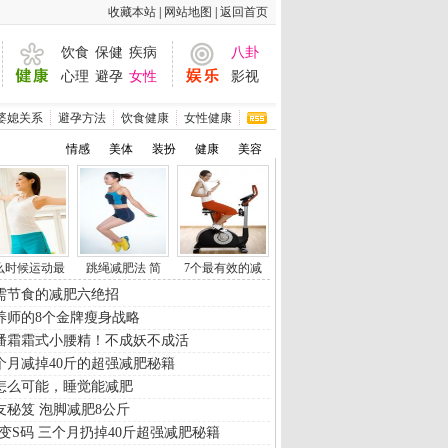
|
|
么时候运动最
跳绳减肥法 简
7个最有效的减
需节食的减肥六绝招
养师的8个金牌瘦身战略
潘霜霜式小腰精！不成妖不成活
个月减掉40斤的超强减肥秘籍
怎么可能，睡觉能减肥
友秘笈 泡脚减肥8公斤
L变S码 三个月扔掉40斤超强减肥秘籍