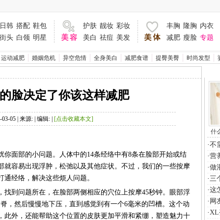
03-05 | 来源: | 编辑: |
什
不
面部的小问题。人体中的14条经络中有8条在脸部开始或结
营
做
打通经络，解决这些烦人问题。
三
这
找到问题所在，在脸部两侧相应的穴位上按摩45秒钟。眼部浮
网
X