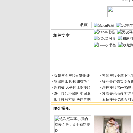
香菇瘦肉瘦脸食谱 吃出
整骨瘦脸按摩 1个
细嚼慢咽 轻松拥有“V”
绿豆薏仁粥瘦脸食谱
超有效 20分钟沐浴瘦脸
怎样瘦脸 拍一拍彻
3种胖脸6种策略 变回瓜
瘦脸美容瑜伽 打造
四个瘦脸方法 快速告别
五招瘦脸按摩操 打