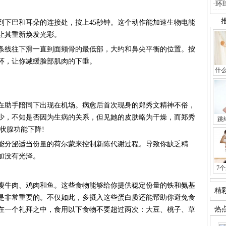
环
下巴和耳朵的连接处，按上45秒钟。这个动作能加速生物电能
让其重新焕发光彩。
线往下滑一直到面颊骨的最低部，大约和鼻尖平衡的位置。按
循环，让你减缓脸部肌肉的下垂。
什
这
原
助手陪同下出现在机场。病愈后首次现身的郑秀文精神不俗，
秋
跳
状腺功能下降!
分泌适当份量的荷尔蒙来控制新陈代谢过程。导致你缺乏精
加没有光泽。
7
一
牛肉、鸡肉和鱼。这些食物能够给你提供稳定份量的铁和氨基
矮
春
早
老