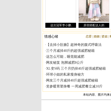
|
|
|