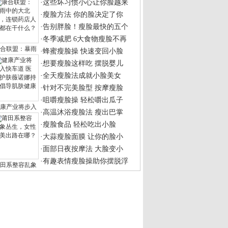
季约会装 让你收获一份甜蜜爱情
成都艺星AIO美肤俱乐部成立 开
八节临近 潮女必入的春季单品
拥有夏季洁白光滑肌，你可能需
款短靴 百搭小脚裤腿型好看
防晒霜用对量，薇诺娜为你缔造
丁短靴 超人气百搭潮流单品推荐
懂的人最暖的
多位全球顶尖级皮肤学专家齐赞
性风短靴 百搭出街潮爆路人眼
“环湖赛” 热火朝天 薇诺娜提
夏日打响“缉油战” 三招帮你
薇诺娜于济南召开第6期教授版
“消灭”敏感肌肤？你需要医学
视名星妆得靓
次冠军李小鹏
冬季韩版个性潮
春季服装搭配就
这次冠军李小鹏的挚爱之旅，雷
宿搭配达人的风格混搭
原宿搭配达人的风格混搭
冬东京女装时尚搭配
秋冬东京女装时尚搭配
次冠军李小鹏
冬季韩版个性潮流搭配
春季服装搭配就看韩系风格
季韩版个性潮