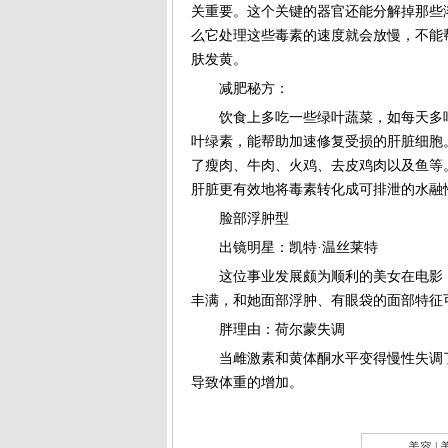
肤发黄。
减肥秘方：
饮食上多吃一些绿叶蔬菜，如每天多吃
肝脏更有效地将毒素转化成可排泄的水融
脸部浮肿型
出镜明星：凯特·温丝莱特
这位事业发展颇为顺利的美女在电影《
丰满，和她面部浮肿、有眼袋的面部特征
胖理由：荷尔蒙失调
当雌激素和黄体酮水平变得慢性失调了
导致体重的增加。
|