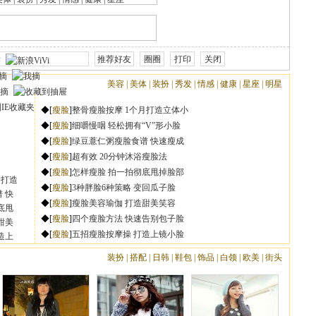
|
|
|
|
|
|
|
月打造
 快
底甩
甜美
造上
|
|
|
|
|
|
|