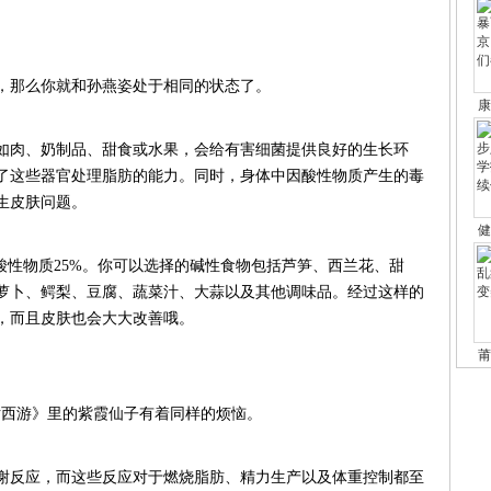
春
三
新
马
那么你就和孙燕姿处于相同的状态了。
最
中
肉、奶制品、甜食或水果，会给有害细菌提供良好的生长环
生皮肤问题。
影
这
性物质25%。你可以选择的碱性食物包括芦笋、西兰花、甜
原
秋
，而且皮肤也会大大改善哦。
这
西游》里的紫霞仙子有着同样的烦恼。
冬
谢反应，而这些反应对于燃烧脂肪、精力生产以及体重控制都至